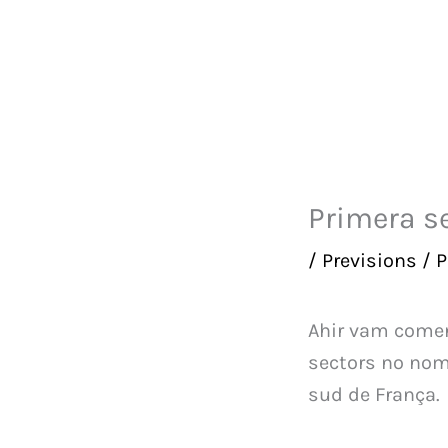
Ir
al
contenido
Primera s
/
Previsions
/ 
Ahir vam comen
sectors no nomé
sud de França.