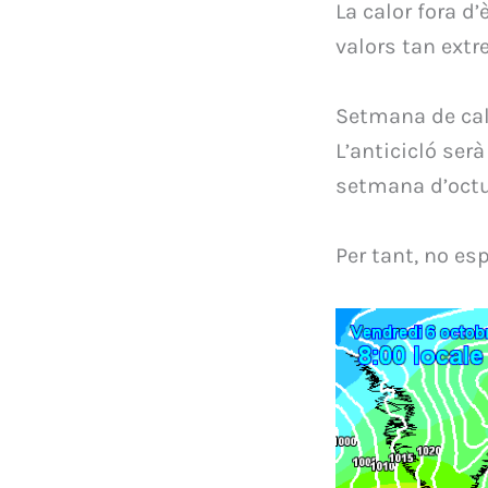
La calor fora d
valors tan extr
Setmana de cal
L’anticicló serà
setmana d’octu
Per tant, no es