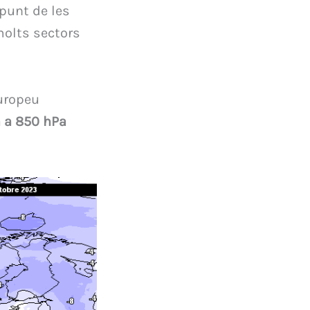
epunt de les
olts sectors
uropeu
 a 850 hPa