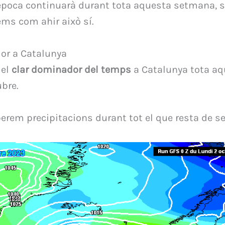
’època continuarà durant tota aquesta setmana, s
ems com ahir això sí.
or a Catalunya
 el
clar dominador del temps
a Catalunya tota a
bre.
perem precipitacions durant tot el que resta de 