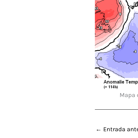
Mapa d
←
Entrada ante