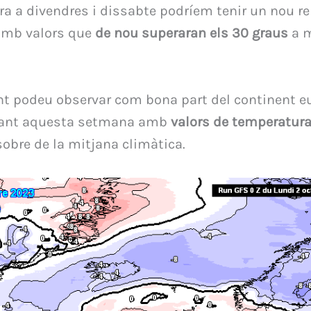
cara a divendres i dissabte podríem tenir un nou r
amb valors que
de nou superaran els 30 graus
a m
t podeu observar com bona part del continent e
rant aquesta setmana amb
valors de temperatura
obre de la mitjana climàtica.