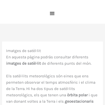
Ir
MENÚ
al
contenido
PRINCIPAL
Imatges de satèl·lit
En aquesta pàgina podràs consultar diferents
imatges de satèl·lit
de diferents punts del món.
Els satèl·lits meteorològics són eines que ens
permeten observar el temps atmosfèric i el clima
de la Terra. Hi ha dos tipus de satèl·lits
meteorològics, els que tenen una
òrbita polar
i que
van donant voltes a la Terra i els
geoestacionaris