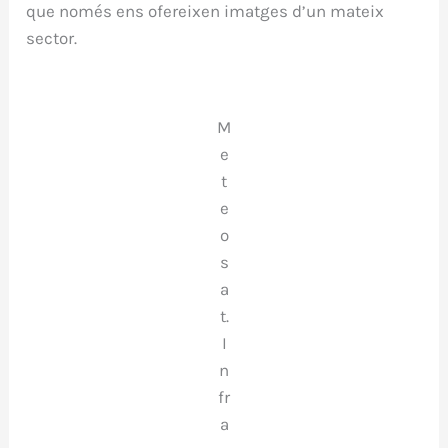
que només ens ofereixen imatges d’un mateix
sector.
M
e
t
e
o
s
a
t.
I
n
fr
a