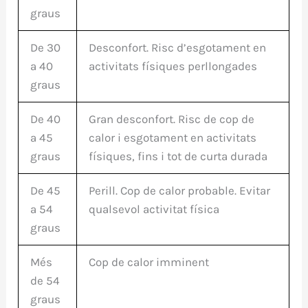
graus
De 30
Desconfort. Risc d’esgotament en
a 40
activitats físiques perllongades
graus
De 40
Gran desconfort. Risc de cop de
a 45
calor i esgotament en activitats
graus
físiques, fins i tot de curta durada
De 45
Perill. Cop de calor probable. Evitar
a 54
qualsevol activitat física
graus
Més
Cop de calor imminent
de 54
graus